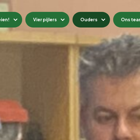
eien!
Vier pijlers
Ouders
Ons te